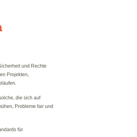
n
Sicherheit und Rechte
en Projekten,
bläufen.
lche, die sich auf
ühen, Probleme fair und
andards für