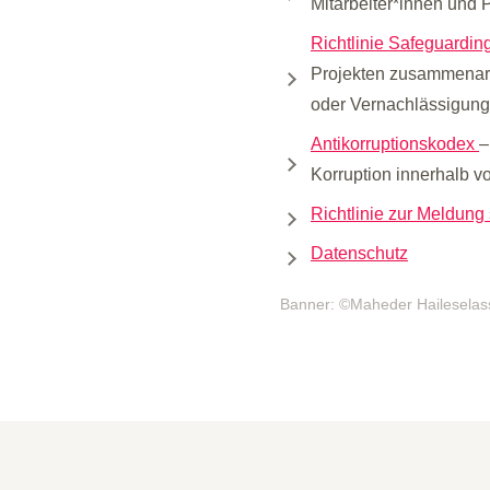
Mitarbeiter*innen und 
Richtlinie Safeguardin
Projekten zusammenarb
oder Vernachlässigung
Antikorruptionskodex
–
Korruption innerhalb v
Richtlinie zur Meldun
Datenschutz
Banner: ©Maheder Haileselass