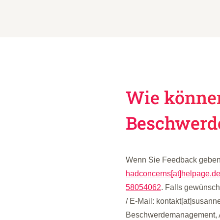
Wie können
Beschwerde
Wenn Sie Feedback geben o
hadconcerns[at]helpage.d
58054062
. Falls gewünsc
/ E-Mail: kontakt[at]susan
Beschwerdemanagement, Ar