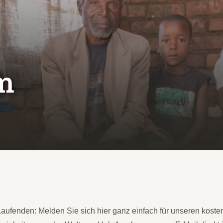
Spendenaktionen
Berichte
Jede Oma zählt
BMW Berlin-Marathon
m
Laufenden: Melden Sie sich hier ganz einfach für unseren kost