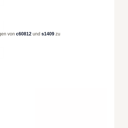
ngen von
c60812
und
s1409
zu