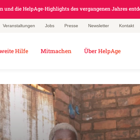
en und die HelpAge-Highlights des vergangenen Jahres entd
Veranstaltungen
Jobs
Presse
Newsletter
Kontakt
weite Hilfe
Mitmachen
Über HelpAge