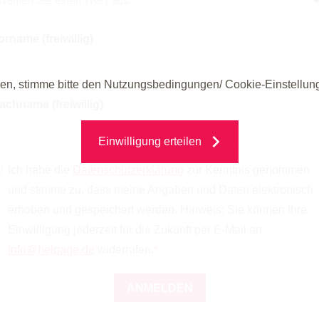
orname (freiwillig)
en, stimme bitte den Nutzungsbedingungen/ Cookie-Einstellu
achname (freiwillig)
Einwilligung erteilen
Ich habe die
Datenschutzerklärung
zur Kenntnis genommen
und stimme zu, dass meine Angaben und Daten elektronisch
erhoben und gespeichert werden. Hinweis: Sie können Ihre
Einwilligung jederzeit für die Zukunft per E-Mail an
info@helpage.de
widerrufen.
ANMELDEN