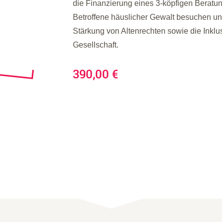
die Finanzierung eines 3-köpfigen Beratu
Spendenaktionen
Berichte
Jede Oma zählt
BMW Berlin-Marathon
Betroffene häuslicher Gewalt besuchen und
Stärkung von Altenrechten sowie die Inklu
Gesellschaft.
390,00 €