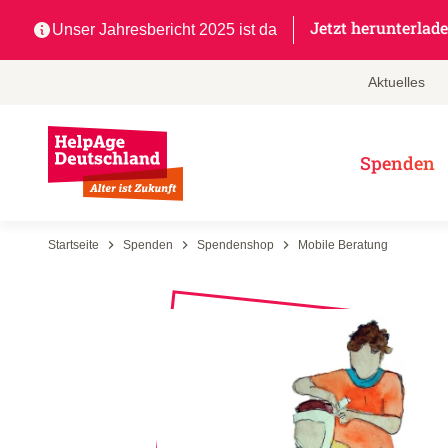
Jetzt herunterlad
Unser Jahresbericht 2025 ist da
Aktuelles
Spenden
Startseite
Spenden
Spendenshop
Mobile Beratung
Jetzt für HelpAge spenden
Themenschwerpunkte
Für Läufer*innen
Team
Nothilfefonds
Projektregionen
Spendenaktionen
Leitbild
Spendenshop
Kampagnen
Für Studierende
Netzwerk