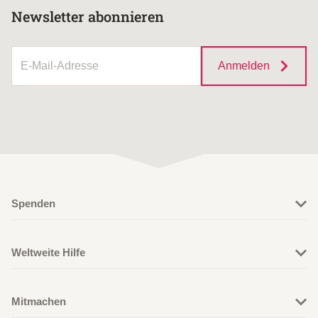
Newsletter abonnieren
Anmelden
Spenden
Jetzt für HelpAge spenden
Weltweite Hilfe
Nothilfefonds
Themenschwerpunkte
Spendenshop
Mitmachen
Projektregionen